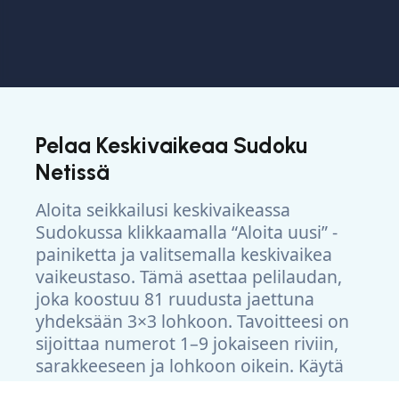
Pelaa Keskivaikeaa Sudoku
Netissä
Aloita seikkailusi keskivaikeassa
Sudokussa klikkaamalla “Aloita uusi” -
painiketta ja valitsemalla keskivaikea
vaikeustaso. Tämä asettaa pelilaudan,
joka koostuu 81 ruudusta jaettuna
yhdeksään 3×3 lohkoon. Tavoitteesi on
sijoittaa numerot 1–9 jokaiseen riviin,
sarakkeeseen ja lohkoon oikein. Käytä
pelin alapuolella olevia