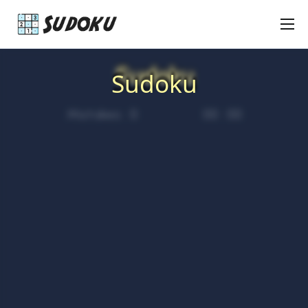
Keskivaikea Sudoku
Sudoku
Sudoku
Vaikea Sudoku
Uutiset
0
00
00
Mistakes :
:
Pelaajat
Ota yhteyttä