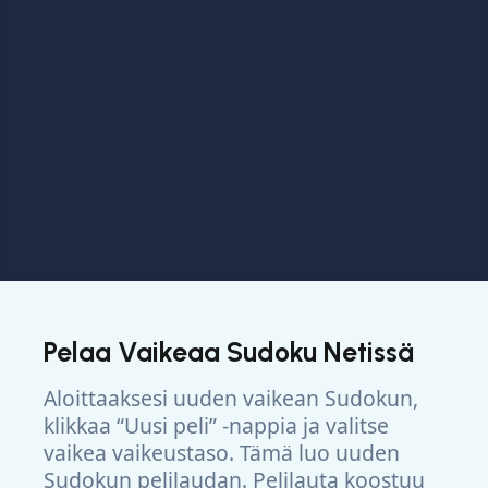
Pelaa Vaikeaa Sudoku Netissä
Aloittaaksesi uuden vaikean Sudokun,
klikkaa “Uusi peli” -nappia ja valitse
vaikea vaikeustaso. Tämä luo uuden
Sudokun pelilaudan. Pelilauta koostuu