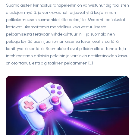
Suomalaisten kiinnostus rahapeleihin on vahvistunut digitaalisten
alustojen myötä, ja verkkokasinot tarjoavat yhä laajemman
pelikokemuksen suomenkielisille pelaajille. Modernit pelialustat
kattavat lukemattomia mahdollisuuksia vastuullisesta
pelaamisesta terävään viihdekulttuuriin – ja suomalainen
pelaaja löytää usein juuri omanlaisensa tavan osallistua tällä
kehittyvällä kentällä. Suomalaiset ovat pitkään olleet tunnettuja
intohimostaan erilaisiin peleihin ja varsinkin nettikasinoiden kasvu
on osoittanut, että digitaalinen pelaaminen […]