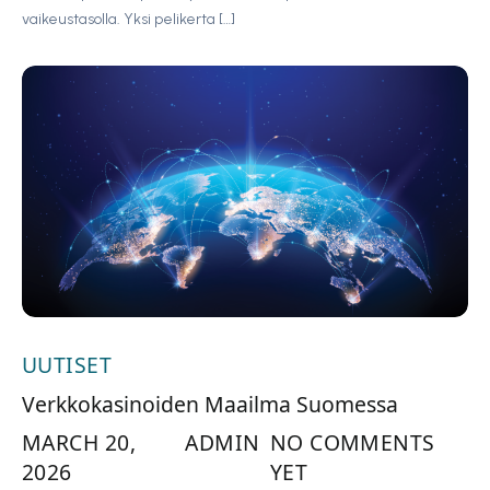
vaikeustasolla. Yksi pelikerta […]
UUTISET
Verkkokasinoiden Maailma Suomessa
MARCH 20,
ADMIN
NO COMMENTS
2026
YET