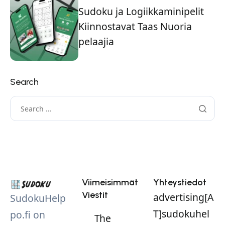
Sudoku ja Logiikkaminipelit
Kiinnostavat Taas Nuoria
pelaajia
Search
Viimeisimmät
Yhteystiedot
Viestit
advertising[A
SudokuHelp
T]sudokuhel
po.fi on
The