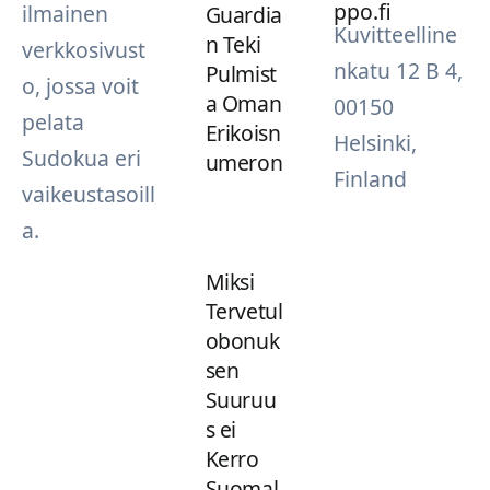
ppo.fi
ilmainen
Guardia
Kuvitteelline
n Teki
verkkosivust
nkatu 12 B 4,
Pulmist
o, jossa voit
a Oman
00150
pelata
Erikoisn
Helsinki,
Sudokua eri
umeron
Finland
vaikeustasoill
a.
Miksi
Tervetul
obonuk
sen
Suuruu
s ei
Kerro
Suomal