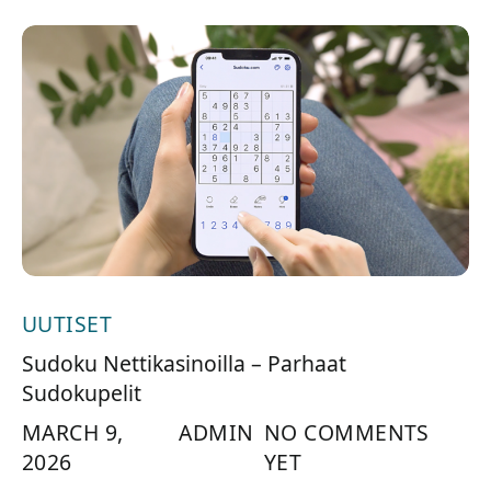
UUTISET
Sudoku Nettikasinoilla – Parhaat
Sudokupelit
MARCH 9,
ADMIN
NO COMMENTS
2026
YET