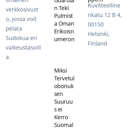
Guardia
Kuvitteelline
n Teki
verkkosivust
nkatu 12 B 4,
Pulmist
o, jossa voit
a Oman
00150
pelata
Erikoisn
Helsinki,
Sudokua eri
umeron
Finland
vaikeustasoill
a.
Miksi
Tervetul
obonuk
sen
Suuruu
s ei
Kerro
Suomal