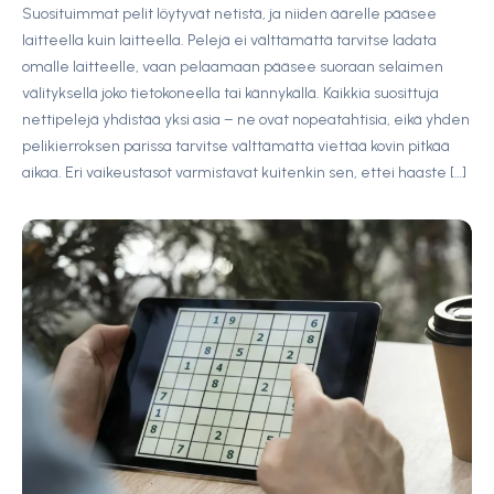
Suosituimmat pelit löytyvät netistä, ja niiden äärelle pääsee
laitteella kuin laitteella. Pelejä ei välttämättä tarvitse ladata
omalle laitteelle, vaan pelaamaan pääsee suoraan selaimen
välityksellä joko tietokoneella tai kännykällä. Kaikkia suosittuja
nettipelejä yhdistää yksi asia – ne ovat nopeatahtisia, eikä yhden
pelikierroksen parissa tarvitse välttämättä viettää kovin pitkää
aikaa. Eri vaikeustasot varmistavat kuitenkin sen, ettei haaste […]