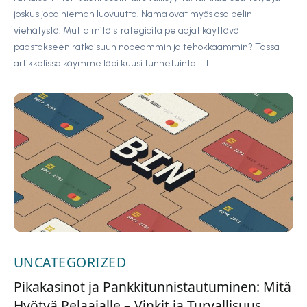
joskus jopa hieman luovuutta. Nämä ovat myös osa pelin
viehätystä. Mutta mitä strategioita pelaajat käyttävät
päästäkseen ratkaisuun nopeammin ja tehokkaammin? Tässä
artikkelissa käymme läpi kuusi tunnetuinta […]
UNCATEGORIZED
Pikakasinot ja Pankkitunnistautuminen: Mitä
Hyötyä Pelaajalle – Vinkit ja Turvallisuus