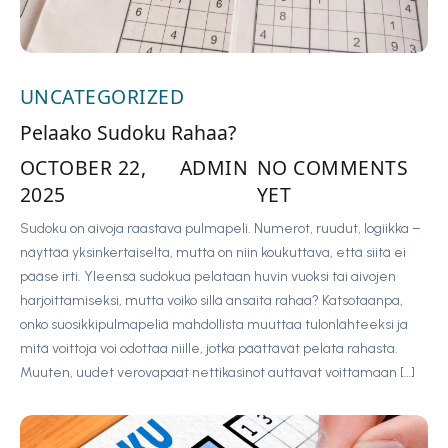
UNCATEGORIZED
Pelaako Sudoku Rahaa?
OCTOBER 22,
ADMIN
NO COMMENTS
2025
YET
Sudoku on aivoja raastava pulmapeli. Numerot, ruudut, logiikka –
näyttää yksinkertaiselta, mutta on niin koukuttava, että siitä ei
pääse irti. Yleensä sudokua pelataan huvin vuoksi tai aivojen
harjoittamiseksi, mutta voiko sillä ansaita rahaa? Katsotaanpa,
onko suosikkipulmapeliä mahdollista muuttaa tulonlähteeksi ja
mitä voittoja voi odottaa niille, jotka päättävät pelata rahasta.
Muuten, uudet verovapaat nettikasinot auttavat voittamaan […]