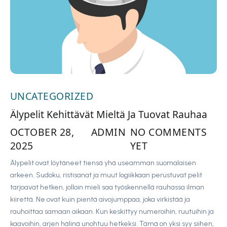
UNCATEGORIZED
Älypelit Kehittävät Mieltä Ja Tuovat Rauhaa
OCTOBER 28,
ADMIN
NO COMMENTS
2025
YET
Älypelit ovat löytäneet tiensä yhä useamman suomalaisen
arkeen. Sudoku, ristisanat ja muut logiikkaan perustuvat pelit
tarjoavat hetken, jolloin mieli saa työskennellä rauhassa ilman
kiirettä. Ne ovat kuin pientä aivojumppaa, joka virkistää ja
rauhoittaa samaan aikaan. Kun keskittyy numeroihin, ruutuihin ja
kaavoihin, arjen hälinä unohtuu hetkeksi. Tämä on yksi syy siihen,