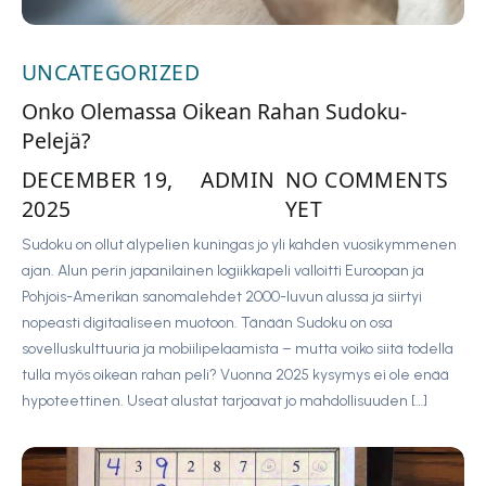
UNCATEGORIZED
Onko Olemassa Oikean Rahan Sudoku-
Pelejä?
DECEMBER 19,
ADMIN
NO COMMENTS
2025
YET
Sudoku on ollut älypelien kuningas jo yli kahden vuosikymmenen
ajan. Alun perin japanilainen logiikkapeli valloitti Euroopan ja
Pohjois-Amerikan sanomalehdet 2000-luvun alussa ja siirtyi
nopeasti digitaaliseen muotoon. Tänään Sudoku on osa
sovelluskulttuuria ja mobiilipelaamista – mutta voiko siitä todella
tulla myös oikean rahan peli? Vuonna 2025 kysymys ei ole enää
hypoteettinen. Useat alustat tarjoavat jo mahdollisuuden […]