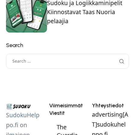
Sudoku ja Logiikkaminipelit
Kiinnostavat Taas Nuoria
pelaajia
Search
Viimeisimmät
Yhteystiedot
Viestit
advertising[A
SudokuHelp
T]sudokuhel
po.fi on
The
ppo.fi
ilmainen