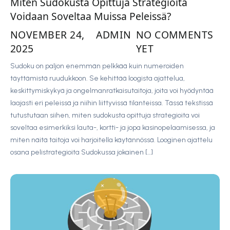
Miten Sudokusta Opittuja Strategioita
Voidaan Soveltaa Muissa Peleissä?
NOVEMBER 24,
ADMIN
NO COMMENTS
2025
YET
Sudoku on paljon enemmän pelkkää kuin numeroiden
täyttämistä ruudukkoon. Se kehittää loogista ajattelua,
keskittymiskykyä ja ongelmanratkaisutaitoja, joita voi hyödyntää
laajasti eri peleissä ja niihin liittyvissä tilanteissa. Tässä tekstissä
tutustutaan siihen, miten sudokusta opittuja strategioita voi
soveltaa esimerkiksi lauta-, kortti- ja jopa kasinopelaamisessa, ja
miten näitä taitoja voi harjoitella käytännössä. Looginen ajattelu
osana pelistrategioita Sudokussa jokainen […]