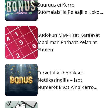
Suuruus ei Kerro
Suomalaisille Pelaajille Koko
Tarinaa
Sudokun MM-Kisat Keräävät
Maailman Parhaat Pelaajat
Yhteen
Tervetuliaisbonukset
Nettikasinoilla – Isot
Numerot Eivät Aina Kerro
Koko Totuutta