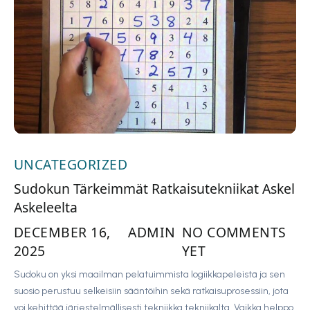
UNCATEGORIZED
Sudokun Tärkeimmät Ratkaisutekniikat Askel
Askeleelta
DECEMBER 16,
ADMIN
NO COMMENTS
2025
YET
Sudoku on yksi maailman pelatuimmista logiikkapeleistä ja sen
suosio perustuu selkeisiin sääntöihin sekä ratkaisuprosessiin, jota
voi kehittää järjestelmällisesti tekniikka tekniikalta. Vaikka helppo