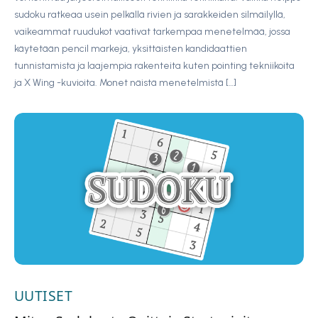
sudoku ratkeaa usein pelkällä rivien ja sarakkeiden silmäilyllä,
vaikeammat ruudukot vaativat tarkempaa menetelmää, jossa
käytetään pencil markeja, yksittäisten kandidaattien
tunnistamista ja laajempia rakenteita kuten pointing tekniikoita
ja X Wing -kuvioita. Monet näistä menetelmistä […]
UUTISET