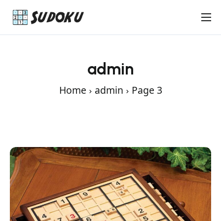
Keskivaikea Sudoku
Vaikea Sudoku
admin
Uutiset
Home
admin
Page 3
Pelaajat
Ota yhteyttä