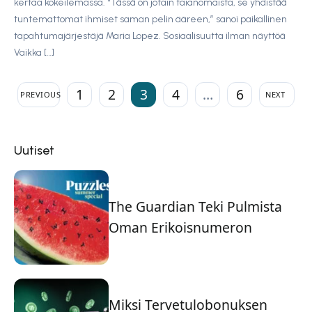
kertaa kokeilemassa. “Tässä on jotain taianomaista, se yhdistää
tuntemattomat ihmiset saman pelin ääreen,” sanoi paikallinen
tapahtumajärjestäjä Maria Lopez. Sosiaalisuutta ilman näyttöä
Vaikka […]
1
2
3
4
…
6
PREVIOUS
NEXT
Uutiset
The Guardian Teki Pulmista
Oman Erikoisnumeron
Miksi Tervetulobonuksen