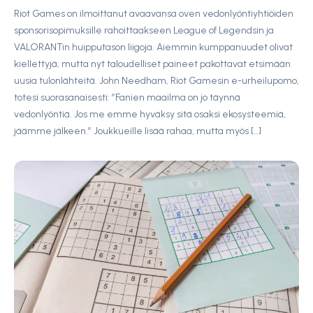
Riot Games on ilmoittanut avaavansa oven vedonlyöntiyhtiöiden
sponsorisopimuksille rahoittaakseen League of Legendsin ja
VALORANTin huipputason liigoja. Aiemmin kumppanuudet olivat
kiellettyjä, mutta nyt taloudelliset paineet pakottavat etsimään
uusia tulonlähteitä. John Needham, Riot Gamesin e-urheilupomo,
totesi suorasanaisesti: ”Fanien maailma on jo täynnä
vedonlyöntiä. Jos me emme hyväksy sitä osaksi ekosysteemiä,
jäämme jälkeen.” Joukkueille lisää rahaa, mutta myös […]