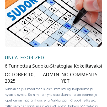
UNCATEGORIZED
6 Tunnettua Sudoku-Strategiaa Kokeiltavaksi
OCTOBER 10,
ADMIN
NO COMMENTS
2025
YET
Sudoku on yksi maailman suosituimmista logiikkapeleistä ja
hyvästä syystä. Se nimittäin yhdistää yksinkertaiset säännöt ja
loputtoman määrän haasteita. Vaikka säännöt oppii hetkessä,
ratkaiseminen vaatii usein kärsivällisyyttä, tarkkaa päättelyä ja