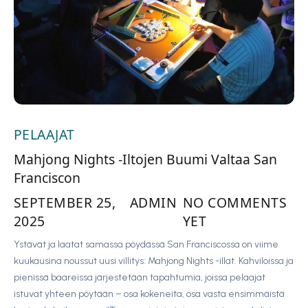
PELAAJAT
Mahjong Nights -Iltojen Buumi Valtaa San
Franciscon
SEPTEMBER 25,
ADMIN
NO COMMENTS
2025
YET
Ystävät ja laatat samassa pöydässä San Franciscossa on viime
kuukausina noussut uusi villitys: Mahjong Nights -illat. Kahviloissa ja
pienissä baareissa järjestetään tapahtumia, joissa pelaajat
istuvat yhteen pöytään – osa kokeneita, osa vasta ensimmäistä