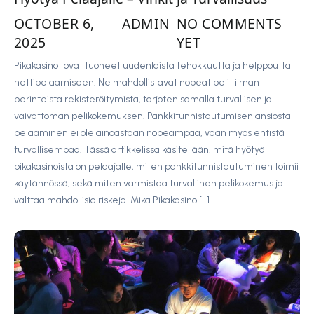
OCTOBER 6,
ADMIN
NO COMMENTS
2025
YET
Pikakasinot ovat tuoneet uudenlaista tehokkuutta ja helppoutta
nettipelaamiseen. Ne mahdollistavat nopeat pelit ilman
perinteistä rekisteröitymistä, tarjoten samalla turvallisen ja
vaivattoman pelikokemuksen. Pankkitunnistautumisen ansiosta
pelaaminen ei ole ainoastaan nopeampaa, vaan myös entistä
turvallisempaa. Tässä artikkelissa käsitellään, mitä hyötyä
pikakasinoista on pelaajalle, miten pankkitunnistautuminen toimii
käytännössä, sekä miten varmistaa turvallinen pelikokemus ja
välttää mahdollisia riskejä. Mikä Pikakasino […]