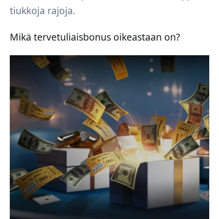
tiukkoja rajoja.
Mikä tervetuliaisbonus oikeastaan on?