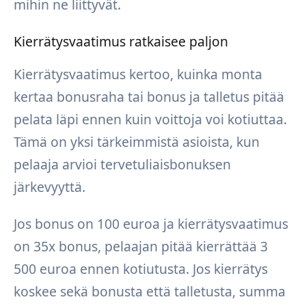
mihin ne liittyvät.
Kierrätysvaatimus ratkaisee paljon
Kierrätysvaatimus kertoo, kuinka monta
kertaa bonusraha tai bonus ja talletus pitää
pelata läpi ennen kuin voittoja voi kotiuttaa.
Tämä on yksi tärkeimmistä asioista, kun
pelaaja arvioi tervetuliaisbonuksen
järkevyyttä.
Jos bonus on 100 euroa ja kierrätysvaatimus
on 35x bonus, pelaajan pitää kierrättää 3
500 euroa ennen kotiutusta. Jos kierrätys
koskee sekä bonusta että talletusta, summa