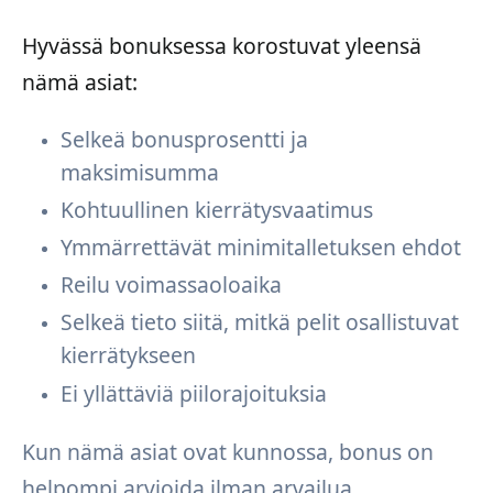
Hyvässä bonuksessa korostuvat yleensä
nämä asiat:
Selkeä bonusprosentti ja
maksimisumma
Kohtuullinen kierrätysvaatimus
Ymmärrettävät minimitalletuksen ehdot
Reilu voimassaoloaika
Selkeä tieto siitä, mitkä pelit osallistuvat
kierrätykseen
Ei yllättäviä piilorajoituksia
Kun nämä asiat ovat kunnossa, bonus on
helpompi arvioida ilman arvailua.