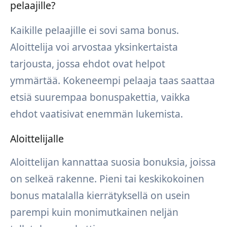
pelaajille?
Kaikille pelaajille ei sovi sama bonus.
Aloittelija voi arvostaa yksinkertaista
tarjousta, jossa ehdot ovat helpot
ymmärtää. Kokeneempi pelaaja taas saattaa
etsiä suurempaa bonuspakettia, vaikka
ehdot vaatisivat enemmän lukemista.
Aloittelijalle
Aloittelijan kannattaa suosia bonuksia, joissa
on selkeä rakenne. Pieni tai keskikokoinen
bonus matalalla kierrätyksellä on usein
parempi kuin monimutkainen neljän