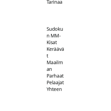
Tarinaa
Sudoku
n MM-
Kisat
Keräävä
t
Maailm
an
Parhaat
Pelaajat
Yhteen