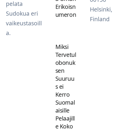
pelata
Erikoisn
Helsinki,
Sudokua eri
umeron
Finland
vaikeustasoill
a.
Miksi
Tervetul
obonuk
sen
Suuruu
s ei
Kerro
Suomal
aisille
Pelaajill
e Koko