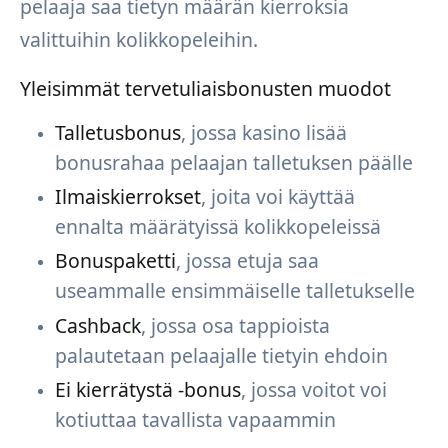
pelaaja saa tietyn määrän kierroksia
valittuihin kolikkopeleihin.
Yleisimmät tervetuliaisbonusten muodot
Talletusbonus
, jossa kasino lisää
bonusrahaa pelaajan talletuksen päälle
Ilmaiskierrokset
, joita voi käyttää
ennalta määrätyissä kolikkopeleissä
Bonuspaketti
, jossa etuja saa
useammalle ensimmäiselle talletukselle
Cashback
, jossa osa tappioista
palautetaan pelaajalle tietyin ehdoin
Ei kierrätystä -bonus
, jossa voitot voi
kotiuttaa tavallista vapaammin