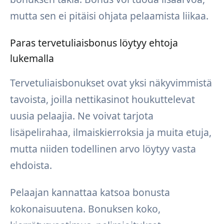
mutta sen ei pitäisi ohjata pelaamista liikaa.
Paras tervetuliaisbonus löytyy ehtoja
lukemalla
Tervetuliaisbonukset ovat yksi näkyvimmistä
tavoista, joilla nettikasinot houkuttelevat
uusia pelaajia. Ne voivat tarjota
lisäpelirahaa, ilmaiskierroksia ja muita etuja,
mutta niiden todellinen arvo löytyy vasta
ehdoista.
Pelaajan kannattaa katsoa bonusta
kokonaisuutena. Bonuksen koko,