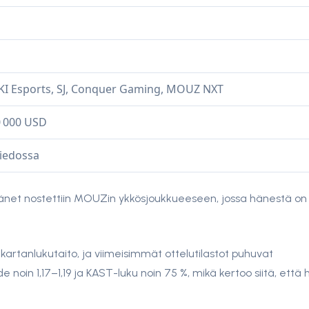
KI Esports, SJ, Conquer Gaming, MOUZ NXT
0 000 USD
 tiedossa
hänet nostettiin MOUZin ykkösjoukkueeseen, jossa hänestä on
kartanlukutaito, ja viimeisimmät ottelutilastot puhuvat
hde noin 1,17–1,19 ja KAST-luku noin 75 %, mikä kertoo siitä, että