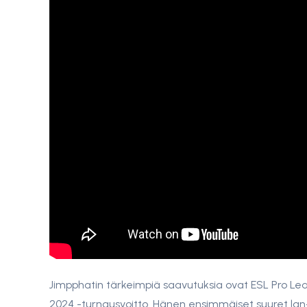
Jimpphatin tärkeimpiä saavutuksia ovat ESL Pro Lea
2024 -turnausvoitto. Hänen ensimmäiset suuret la