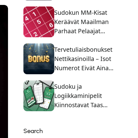
Suomalaisille
Pelaajille Koko
Sudokun MM-Kisat
Tarinaa
Keräävät Maailman
Parhaat Pelaajat
Yhteen
Tervetuliaisbonukset
Nettikasinoilla – Isot
Numerot Eivät Aina
Kerro Koko Totuutta
Sudoku ja
Logiikkaminipelit
Kiinnostavat Taas
Nuoria pelaajia
Search