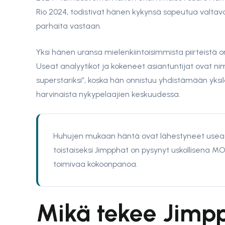
Rio 2024, todistivat hänen kykynsä sopeutua valta
parhaita vastaan.
Yksi hänen uransa mielenkiintoisimmista piirteistä on
Useat analyytikot ja kokeneet asiantuntijat ovat n
superstariksi”, koska hän onnistuu yhdistämään yks
harvinaista nykypelaajien keskuudessa.
Huhujen mukaan häntä ovat lähestyneet useat 
toistaiseksi Jimpphat on pysynyt uskollisena MO
toimivaa kokoonpanoa.
Mikä tekee Jimpp