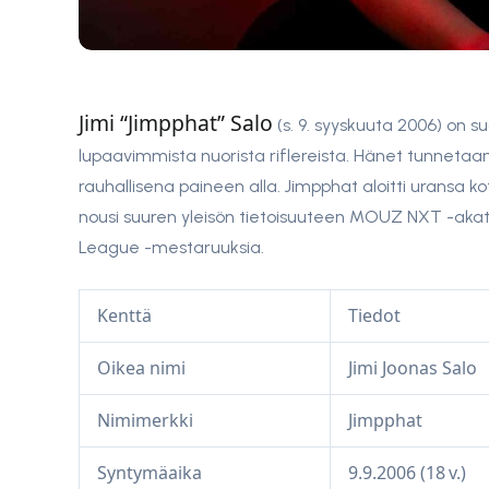
Jimi “Jimpphat” Salo
(s. 9. syyskuuta 2006) on 
lupaavimmista nuorista riflereista. Hänet tunnetaan 
rauhallisena paineen alla. Jimpphat aloitti uransa k
nousi suuren yleisön tietoisuuteen MOUZ NXT -aka
League -mestaruuksia.
Kenttä
Tiedot
Oikea nimi
Jimi Joonas Salo
Nimimerkki
Jimpphat
Syntymäaika
9.9.2006 (18 v.)