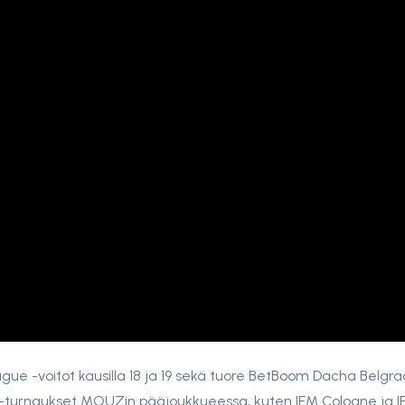
gue -voitot kausilla 18 ja 19 sekä tuore BetBoom Dacha Belgr
n-turnaukset MOUZin pääjoukkueessa, kuten IEM Cologne ja 