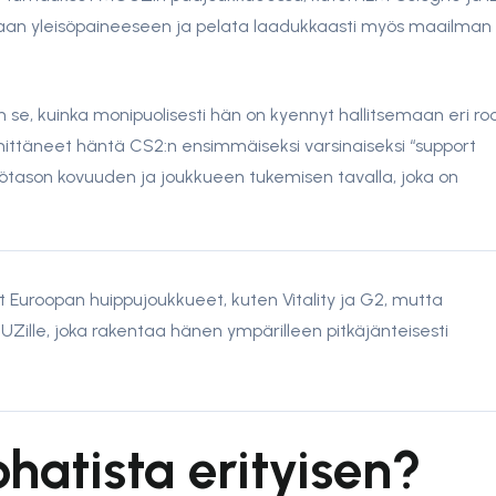
vaan yleisöpaineeseen ja pelata laadukkaasti myös maailman
 se, kuinka monipuolisesti hän on kyennyt hallitsemaan eri rool
imittäneet häntä CS2:n ensimmäiseksi varsinaiseksi “support
ilötason kovuuden ja joukkueen tukemisen tavalla, joka on
Euroopan huippujoukkueet, kuten Vitality ja G2, mutta
UZille, joka rakentaa hänen ympärilleen pitkäjänteisesti
hatista erityisen?