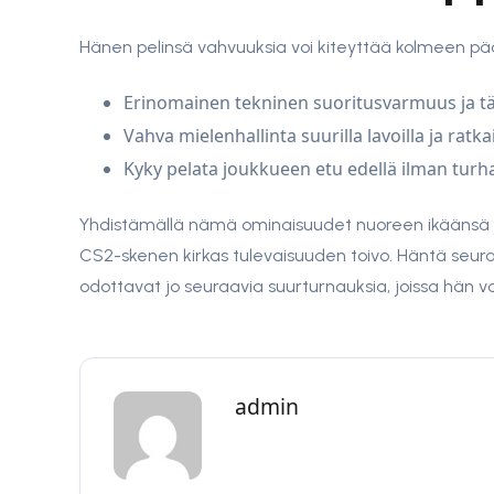
Hänen pelinsä vahvuuksia voi kiteyttää kolmeen pä
Erinomainen tekninen suoritusvarmuus ja tä
Vahva mielenhallinta suurilla lavoilla ja ratkai
Kyky pelata joukkueen etu edellä ilman turh
Yhdistämällä nämä ominaisuudet nuoreen ikäänsä j
CS2-skenen kirkas tulevaisuuden toivo. Häntä seurata
odottavat jo seuraavia suurturnauksia, joissa hän 
admin