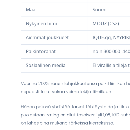
Maa
Suomi
Nykyinen tiimi
MOUZ (CS2)
Aiemmat joukkueet
IQUE.gg, NYYRIK
Palkintorahat
noin 300 000–44
Sosiaalinen media
Ei virallisia tilejä
Vuonna 2023 hänen lahjakkuutensa palkittiin, kun 
nopeasti tullut vakaa voimatekijä tiimilleen.
Hänen pelinsä yhdistää tarkat tähtäystaido ja fiksu 
puolestaan: rating on ollut tasaisesti yli 1,08, K/D-su
on lähes aina mukana tärkeissä kierroksissa.