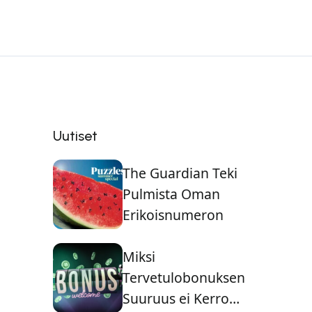
Uutiset
The Guardian Teki
Pulmista Oman
Erikoisnumeron
Miksi
Tervetulobonuksen
Suuruus ei Kerro