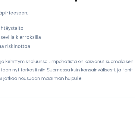
äpiirteeseen:
htäystaito
sevilla kierroksilla
aa riskinottoa
a kehittymishaluunsa Jimpphatista on kasvanut suomalaisen
an nyt tarkasti niin Suomessa kuin kansainvälisesti, ja fanit
voi jatkaa nousuaan maailman huipulle.