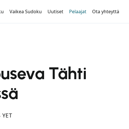
ku
Vaikea Sudoku
Uutiset
Pelaajat
Ota yhteyttä
useva Tähti
ssä
 YET