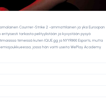
suomalainen Counter-Strike 2 -ammattilainen ja yksi Euroopan
erityisesti tarkasta pelityylistään ja kyvystään pysyä
otimaisissa tiimeissä kuten IQUE.gg ja NYYRIKKI Esports, mutta
temiajoukkueessa, jossa hän voitti useita WePlay Academy