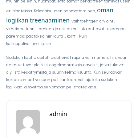
muihin peleihin, huomaat, että samat periaatteet toimivat usein
oman
eri tilanteissa. Kokonaisuuden hahmottaminen,
logiikan treenaaminen
, vaihtoehtojen arviointi,
virheiden tunnistaminen ja riskien hallinta auttavat tekemään
parempia päätöksiä niin lauta-, kortti- kuin
kasinopelivalinnoissakin.
Sudokun kautta opitut taidot eivät rajoitu vain numeroihin, vaan
ne muuttuvat yleisiksi ongelmanratkaisutavoiksi, jotka tukevat
älyllistä keskittymistä ja suunnitelmallisuutta. Kun seuraavan
kerran kohtaat vaikean pelitilanteen, voit ajatella sudokun
logiikkaa ja sovittaa sen omaan pelistrategiaasi.
admin