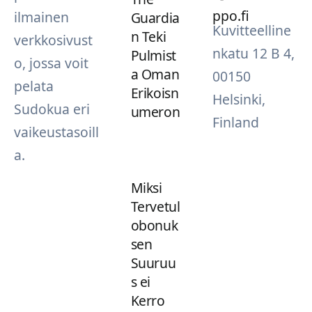
ppo.fi
ilmainen
Guardia
Kuvitteelline
n Teki
verkkosivust
nkatu 12 B 4,
Pulmist
o, jossa voit
a Oman
00150
pelata
Erikoisn
Helsinki,
Sudokua eri
umeron
Finland
vaikeustasoill
a.
Miksi
Tervetul
obonuk
sen
Suuruu
s ei
Kerro