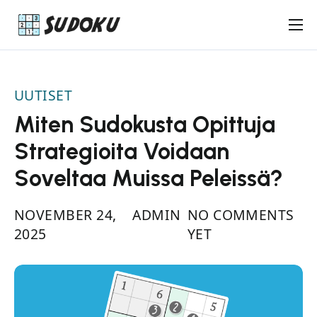
Keskivaikea Sudoku
Vaikea Sudoku
UUTISET
Uutiset
Miten Sudokusta Opittuja
Pelaajat
Strategioita Voidaan
Ota yhteyttä
Soveltaa Muissa Peleissä?
NOVEMBER 24,
ADMIN
NO COMMENTS
2025
YET