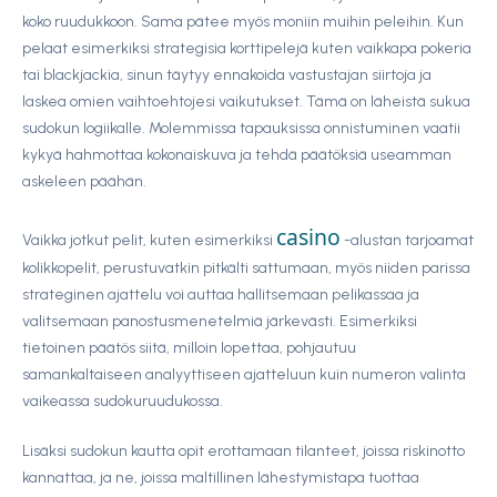
koko ruudukkoon. Sama pätee myös moniin muihin peleihin. Kun
pelaat esimerkiksi strategisia korttipelejä kuten vaikkapa pokeria
tai blackjackia, sinun täytyy ennakoida vastustajan siirtoja ja
laskea omien vaihtoehtojesi vaikutukset. Tämä on läheistä sukua
sudokun logiikalle. Molemmissa tapauksissa onnistuminen vaatii
kykyä hahmottaa kokonaiskuva ja tehdä päätöksiä useamman
askeleen päähän.
casino
Vaikka jotkut pelit, kuten esimerkiksi
-alustan tarjoamat
kolikkopelit, perustuvatkin pitkälti sattumaan, myös niiden parissa
strateginen ajattelu voi auttaa hallitsemaan pelikassaa ja
valitsemaan panostusmenetelmiä järkevästi. Esimerkiksi
tietoinen päätös siitä, milloin lopettaa, pohjautuu
samankaltaiseen analyyttiseen ajatteluun kuin numeron valinta
vaikeassa sudokuruudukossa.
Lisäksi sudokun kautta opit erottamaan tilanteet, joissa riskinotto
kannattaa, ja ne, joissa maltillinen lähestymistapa tuottaa