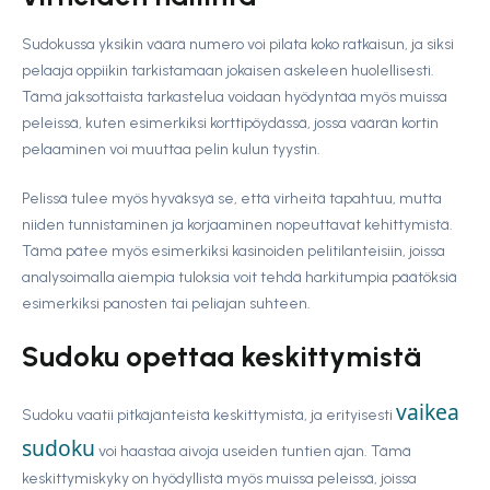
Sudokussa yksikin väärä numero voi pilata koko ratkaisun, ja siksi
pelaaja oppiikin tarkistamaan jokaisen askeleen huolellisesti.
Tämä jaksottaista tarkastelua voidaan hyödyntää myös muissa
peleissä, kuten esimerkiksi korttipöydässä, jossa väärän kortin
pelaaminen voi muuttaa pelin kulun tyystin.
Pelissä tulee myös hyväksyä se, että virheitä tapahtuu, mutta
niiden tunnistaminen ja korjaaminen nopeuttavat kehittymistä.
Tämä pätee myös esimerkiksi kasinoiden pelitilanteisiin, joissa
analysoimalla aiempia tuloksia voit tehdä harkitumpia päätöksiä
esimerkiksi panosten tai peliajan suhteen.
Sudoku opettaa keskittymistä
vaikea
Sudoku vaatii pitkäjänteistä keskittymistä, ja erityisesti
sudoku
voi haastaa aivoja useiden tuntien ajan. Tämä
keskittymiskyky on hyödyllistä myös muissa peleissä, joissa