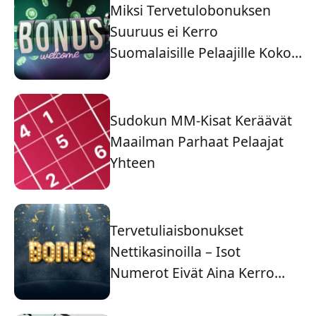
Miksi Tervetulobonuksen
Suuruus ei Kerro
Suomalaisille Pelaajille Koko
Tarinaa
Sudokun MM-Kisat Keräävät
Maailman Parhaat Pelaajat
Yhteen
Tervetuliaisbonukset
Nettikasinoilla – Isot
Numerot Eivät Aina Kerro
Koko Totuutta