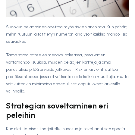
Sudokun pelaaminen opettaa myös riskien arviointia. Kun pohdit,
mihin ruutuun laitat tietyn numeron, analysoit kaikkia mahdollisia
seurauksia.
Tämä sama pätee esimerkiksi pokerissa, jossa käden
voittomahdollisuuksia, muiden pelaajien kortteja ja omia
panostuksia pitää arvioida jatkuvasti. Riskien arviointi auttaa
päätöksenteossa, jossa et voi kontrolloida kaikkia muuttujia, mutta
voit kuitenkin minimoida epäedulliset lopputulokset järkevillä
valinnoilla.
Strategian soveltaminen eri
peleihin
Kun olet tietoisesti harjoitellut sudokua ja soveltanut sen oppeja