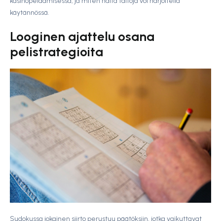
kasinopelaamisessa, ja miten näitä taitoja voi harjoitella
käytännössä.
Looginen ajattelu osana
pelistrategioita
Sudokussa jokainen siirto perustuu päätöksiin, jotka vaikuttavat