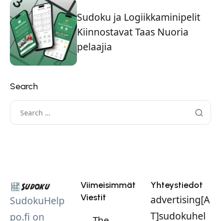
Sudoku ja Logiikkaminipelit
Kiinnostavat Taas Nuoria
pelaajia
Search
Viimeisimmät
Yhteystiedot
Viestit
advertising[A
SudokuHelp
T]sudokuhel
po.fi on
The