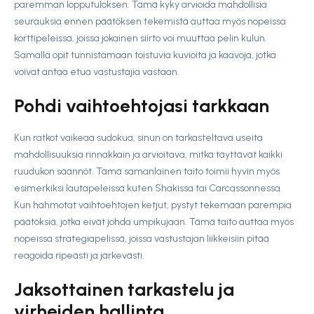
paremman lopputuloksen. Tämä kyky arvioida mahdollisia
seurauksia ennen päätöksen tekemistä auttaa myös nopeissa
korttipeleissä, joissa jokainen siirto voi muuttaa pelin kulun.
Samalla opit tunnistamaan toistuvia kuvioita ja kaavoja, jotka
voivat antaa etua vastustajia vastaan.
Pohdi vaihtoehtojasi tarkkaan
Kun ratkot vaikeaa sudokua, sinun on tarkasteltava useita
mahdollisuuksia rinnakkain ja arvioitava, mitkä täyttävät kaikki
ruudukon säännöt. Tämä samanlainen taito toimii hyvin myös
esimerkiksi lautapeleissä kuten Shakissa tai Carcassonnessa.
Kun hahmotat vaihtoehtojen ketjut, pystyt tekemään parempia
päätöksiä, jotka eivät johda umpikujaan. Tämä taito auttaa myös
nopeissa strategiapelissä, joissa vastustajan liikkeisiin pitää
reagoida ripeästi ja järkevästi.
Jaksottainen tarkastelu ja
virheiden hallinta