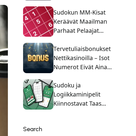
Suomalaisille
Pelaajille Koko
Sudokun MM-Kisat
Tarinaa
Keräävät Maailman
Parhaat Pelaajat
Yhteen
Tervetuliaisbonukset
Nettikasinoilla – Isot
Numerot Eivät Aina
Kerro Koko Totuutta
Sudoku ja
Logiikkaminipelit
Kiinnostavat Taas
Nuoria pelaajia
Search