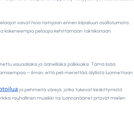
pelaajat voivat hioa taitojaan ennen kilpailuun osallistumista.
aa kokeneempia pelaajia kehittämään taktiikoitaan.
tu visuaalisiksi ja äänellisiksi palkkioiksi. Tämä lisää
misempaa – ilman, että peli menettää älyllistä luonnettaan.
otoilua
ja pehmeitä värejä, jotka tukevat keskittymistä.
iksi rauhallinen musiikki tai luonnonäänet pitävät mielen