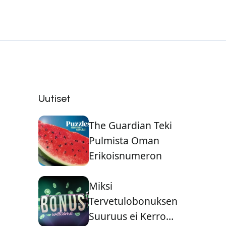
Uutiset
The Guardian Teki
Pulmista Oman
Erikoisnumeron
Miksi
Tervetulobonuksen
Suuruus ei Kerro