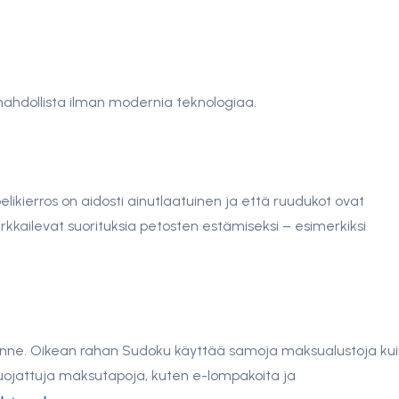
mahdollista ilman modernia teknologiaa.
ikierros on aidosti ainutlaatuinen ja että ruudukot ovat
arkkailevat suorituksia petosten estämiseksi – esimerkiksi
enne. Oikean rahan Sudoku käyttää samoja maksualustoja ku
 suojattuja maksutapoja, kuten e-lompakoita ja