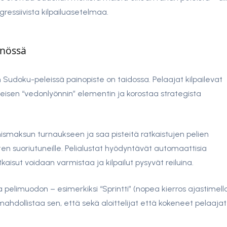
ggressiivista kilpailuasetelmaa.
nnössä
n Sudoku-peleissä painopiste on taidossa. Pelaajat kilpailevat
isen “vedonlyönnin” elementin ja korostaa strategista
smaksun turnaukseen ja saa pisteitä ratkaistujen pelien
 suoriutuneille. Pelialustat hyödyntävät automaattisia
tkaisut voidaan varmistaa ja kilpailut pysyvät reiluina.
ja pelimuodon – esimerkiksi “Sprintti” (nopea kierros ajastimell
ahdollistaa sen, että sekä aloittelijat että kokeneet pelaajat