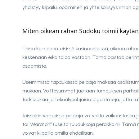
yhdistyy kilpailu, oppiminen ja yhteisöllisyys ilman a
Miten oikean rahan Sudoku toimii käytä
Toisin kuin perinteisissä kasinopeleissä, oikean raha
keskenään eikä taloa vastaan. Tämä poistaa perinte
osaamista.
Useimmissa tapauksissa pelaaja maksaa osallistumi
mukaan. Voittosummat jaetaan turnauksen parhaiten
tarkistuksia ja tekoälypohjaisia algoritmeja, jotta ra
Joissakin versioissa pelaaja voi valita vaikeustason 
tai “Maraton” (useita ruudukkoja peräkkäin). Tämä m
voivat kilpailla omilla ehdoillaan.