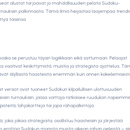
eat alustat tarjoavat jo mahdollisuuden pelata Sudoku-
 turnauksiin palkinnoista. Tämä ilmiö heijastaa laajempaa trendi
tyä toisiinsa.
koska se perustuu täysin logiikkaan eikä sattumaan. Pelaajat
ka vaativat keskittymistä, muistia ja strategista ajattelua. T
pitävät älyllisistä haasteista enemmän kuin onnen kokeilemisest
at versiot ovat tuoneet Sudokun kilpailullisen ulottuvuuden
teisiin turnauksiin, joissa voittaja ratkaisee ruudukon nopeimmi
 pisteitä, lahjakortteja tai jopa rahapalkintoja.
oka jakaa strategioita, osallistuu haasteisiin ja järjestää
yys erottaa Sudokun monista muista oikean rahan peleistä – si