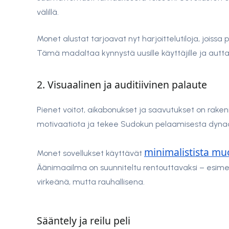
välillä.
Monet alustat tarjoavat nyt harjoittelutiloja, joissa 
Tämä madaltaa kynnystä uusille käyttäjille ja autt
2. Visuaalinen ja auditiivinen palaute
Pienet voitot, aikabonukset ja saavutukset on rakennet
motivaatiota ja tekee Sudokun pelaamisesta dynaa
minimalistista mu
Monet sovellukset käyttävät
Äänimaailma on suunniteltu rentouttavaksi – esimerk
virkeänä, mutta rauhallisena.
Sääntely ja reilu peli