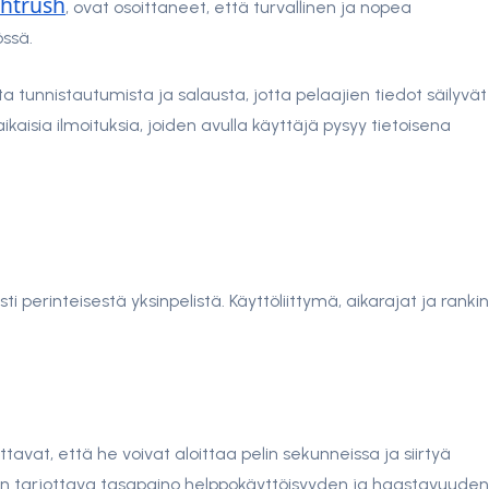
ghtrush
, ovat osoittaneet, että turvallinen ja nopea
ssä.
tunnistautumista ja salausta, jotta pelaajien tiedot säilyvät
ikaisia ilmoituksia, joiden avulla käyttäjä pysyy tietoisena
perinteisestä yksinpelistä. Käyttöliittymä, aikarajat ja ranki
ottavat, että he voivat aloittaa pelin sekunneissa ja siirtyä
on tarjottava tasapaino helppokäyttöisyyden ja haastavuuden