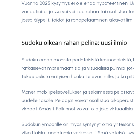
Vuonna 2025 kysymys ei ole enää hypoteettinen. Us
variaatioita, joissa voi voittaa rahaa tai osallistua
jossa älypelit, taidot ja rahapelaaminen alkavat limit
Sudoku oikean rahan pelinä: uusi ilmiö
Sudoku eroaa monista perinteisistä kasinopeleistä, 
ratkaisevat matemaattisia ja visuaalisia pulmia, jot
tekee pelistä erityisen houkuttelevan niille, jotka 
Monet mobiilipelisovellukset ja selaimessa pelattav
uudelle tasolle. Pelaajat voivat osallistua aikaperus
virheettömästi. Palkinnot voivat olla joko virtuaalisia
Sudokun ympärille on myös syntynyt oma yhteisönsä, j
viikoittaisia tapahtumia verkossa. Tämä yhteisöllis