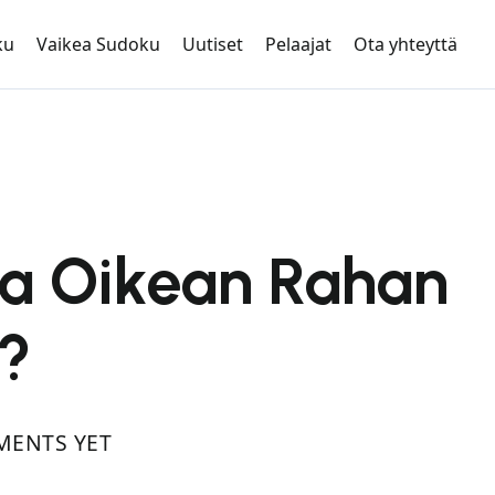
ku
Vaikea Sudoku
Uutiset
Pelaajat
Ota yhteyttä
a Oikean Rahan
ä?
ENTS YET