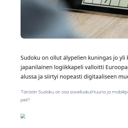
Sudoku on ollut älypelien kuningas jo yl
japanilainen logiikkapeli valloitti Euro
alussa ja siirtyi nopeasti digitaaliseen m
Tänään Sudoku on osa sovelluskulttuuria ja mobiilip
peli?