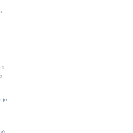
ä,
ämä
a.
n ja
inä