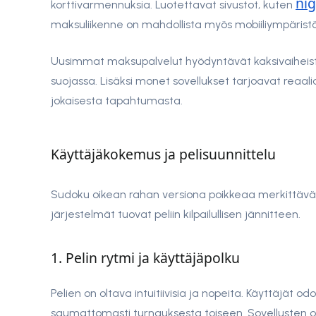
ni
korttivarmennuksia. Luotettavat sivustot, kuten
maksuliikenne on mahdollista myös mobiiliympäristö
Uusimmat maksupalvelut hyödyntävät kaksivaiheista 
suojassa. Lisäksi monet sovellukset tarjoavat reaalia
jokaisesta tapahtumasta.
Käyttäjäkokemus ja pelisuunnittelu
Sudoku oikean rahan versiona poikkeaa merkittävästi 
järjestelmät tuovat peliin kilpailullisen jännitteen.
1. Pelin rytmi ja käyttäjäpolku
Pelien on oltava intuitiivisia ja nopeita. Käyttäjät od
saumattomasti turnauksesta toiseen. Sovellusten 