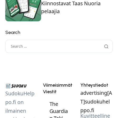
Kiinnostavat Taas Nuoria
pelaajia
Search
Viimeisimmät
Yhteystiedot
Viestit
advertising[A
SudokuHelp
T]sudokuhel
po.fi on
The
ppo.fi
ilmainen
Guardia
Kuvitteelline