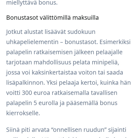
miellyttävä bonus.
Bonustasot välittömillä maksuilla
Jotkut alustat lisäävät sudokuun
uhkapelielementin – bonustasot. Esimerkiksi
palapelin ratkaisemisen jälkeen pelaajalle
tarjotaan mahdollisuus pelata minipeliä,
jossa voi kaksinkertaistaa voiton tai saada
lisäpalkinnon. Yksi pelaaja kertoi, kuinka hän
voitti 300 euroa ratkaisemalla tavallisen
palapelin 5 eurolla ja pääsemällä bonus
kierrokselle.
Siinä piti arvata “onnellisen ruudun” sijainti