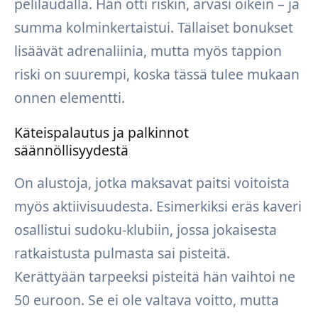
pelilaudalla. Hän otti riskin, arvasi oikein – ja
summa kolminkertaistui. Tällaiset bonukset
lisäävät adrenaliinia, mutta myös tappion
riski on suurempi, koska tässä tulee mukaan
onnen elementti.
Käteispalautus ja palkinnot
säännöllisyydestä
On alustoja, jotka maksavat paitsi voitoista
myös aktiivisuudesta. Esimerkiksi eräs kaveri
osallistui sudoku-klubiin, jossa jokaisesta
ratkaistusta pulmasta sai pisteitä.
Kerättyään tarpeeksi pisteitä hän vaihtoi ne
50 euroon. Se ei ole valtava voitto, mutta