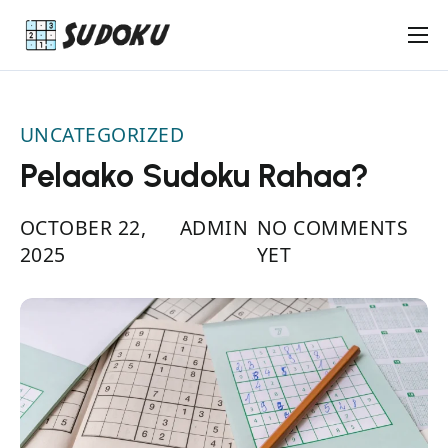
Keskivaikea Sudoku
Vaikea Sudoku
UNCATEGORIZED
Uutiset
Pelaako Sudoku Rahaa?
Pelaajat
OCTOBER 22,
ADMIN
NO COMMENTS
Ota yhteyttä
2025
YET