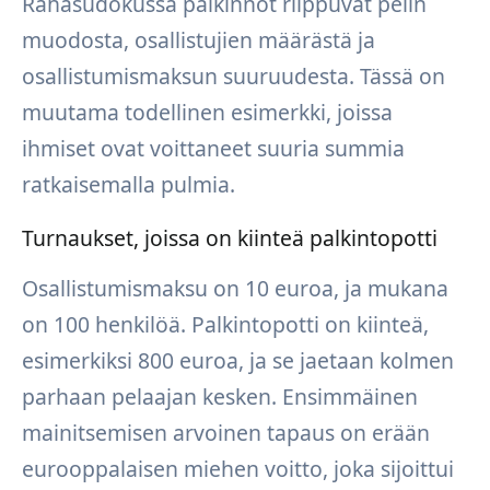
Rahasudokussa palkinnot riippuvat pelin
muodosta, osallistujien määrästä ja
osallistumismaksun suuruudesta. Tässä on
muutama todellinen esimerkki, joissa
ihmiset ovat voittaneet suuria summia
ratkaisemalla pulmia.
Turnaukset, joissa on kiinteä palkintopotti
Osallistumismaksu on 10 euroa, ja mukana
on 100 henkilöä. Palkintopotti on kiinteä,
esimerkiksi 800 euroa, ja se jaetaan kolmen
parhaan pelaajan kesken. Ensimmäinen
mainitsemisen arvoinen tapaus on erään
eurooppalaisen miehen voitto, joka sijoittui