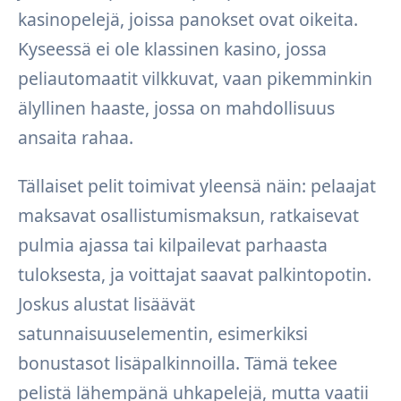
kasinopelejä, joissa panokset ovat oikeita.
Kyseessä ei ole klassinen kasino, jossa
peliautomaatit vilkkuvat, vaan pikemminkin
älyllinen haaste, jossa on mahdollisuus
ansaita rahaa.
Tällaiset pelit toimivat yleensä näin: pelaajat
maksavat osallistumismaksun, ratkaisevat
pulmia ajassa tai kilpailevat parhaasta
tuloksesta, ja voittajat saavat palkintopotin.
Joskus alustat lisäävät
satunnaisuuselementin, esimerkiksi
bonustasot lisäpalkinnoilla. Tämä tekee
pelistä lähempänä uhkapelejä, mutta vaatii