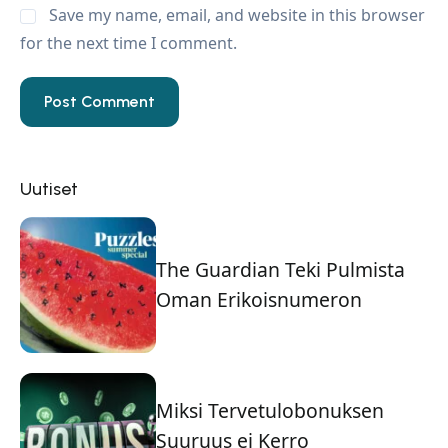
Save my name, email, and website in this browser
for the next time I comment.
Uutiset
The Guardian Teki Pulmista
Oman Erikoisnumeron
Miksi Tervetulobonuksen
Suuruus ei Kerro