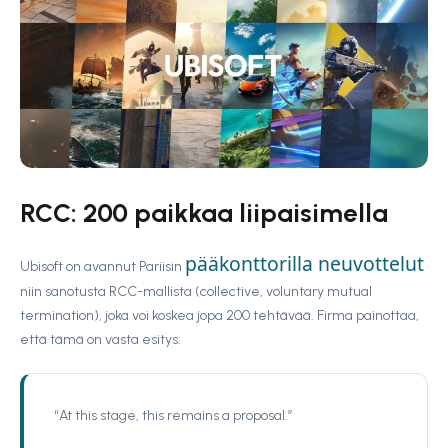
RCC: 200 paikkaa liipaisimella
pääkonttorilla neuvottelut
Ubisoft on avannut Pariisin
niin sanotusta RCC-mallista (collective, voluntary mutual
termination), joka voi koskea jopa 200 tehtävää. Firma painottaa,
että tämä on vasta esitys:
“At this stage, this remains a proposal.”