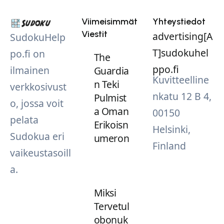
Viimeisimmät
Yhteystiedot
Viestit
advertising[A
SudokuHelp
T]sudokuhel
po.fi on
The
ppo.fi
ilmainen
Guardia
Kuvitteelline
n Teki
verkkosivust
nkatu 12 B 4,
Pulmist
o, jossa voit
a Oman
00150
pelata
Erikoisn
Helsinki,
Sudokua eri
umeron
Finland
vaikeustasoill
a.
Miksi
Tervetul
obonuk