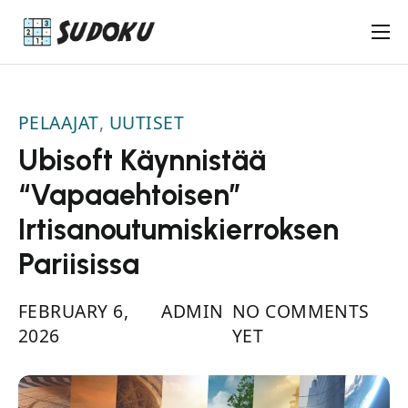
Keskivaikea Sudoku
Vaikea Sudoku
PELAAJAT
,
UUTISET
Uutiset
Ubisoft Käynnistää
Pelaajat
“Vapaaehtoisen”
Ota yhteyttä
Irtisanoutumiskierroksen
Pariisissa
FEBRUARY 6,
ADMIN
NO COMMENTS
2026
YET