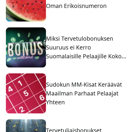
Oman Erikoisnumeron
Miksi Tervetulobonuksen
Suuruus ei Kerro
Suomalaisille Pelaajille Koko
Tarinaa
Sudokun MM-Kisat Keräävät
Maailman Parhaat Pelaajat
Yhteen
Tervetuliaisbonukset