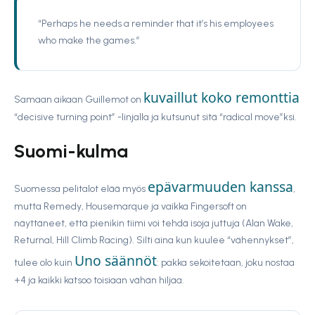
“Perhaps he needs a reminder that it’s his employees
who make the games.”
kuvaillut koko remonttia
Samaan aikaan Guillemot on
“decisive turning point” -linjalla ja kutsunut sitä “radical move”ksi.
Suomi-kulma
epävarmuuden kanssa
Suomessa pelitalot elää myös
,
mutta Remedy, Housemarque ja vaikka Fingersoft on
näyttäneet, että pienikin tiimi voi tehdä isoja juttuja (Alan Wake,
Returnal, Hill Climb Racing). Silti aina kun kuulee “vähennykset”,
Uno säännöt
tulee olo kuin
: pakka sekoitetaan, joku nostaa
+4 ja kaikki katsoo toisiaan vähän hiljaa.