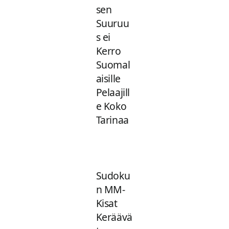
sen
Suuruu
s ei
Kerro
Suomal
aisille
Pelaajill
e Koko
Tarinaa
Sudoku
n MM-
Kisat
Keräävä