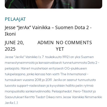
PELAAJAT
Jesse “JerAx” Vainikka – Suomen Dota 2 -
Ikoni
JUNE 20,
ADMIN
NO COMMENTS
2025
YET
Jesse “JerAx” Vainikka (s. 7. toukokuuta 1992) on yksi Suomen
menestyneimmistä ja kansainvälisesti tunnetuimmista Dota 2 -
pelaajista. Hänet muistetaan erityisesti OG-joukkueen
tukipelaajana, jonka kanssa hän voitti The International -
turnauksen vuosina 2018 ja 2019. JerAx on saanut tunnustusta
luovista support-rooleistaan ja kyvystään hallita pelin rytmiä
monipuolisilla sankarivalinnoilla. Pelaajatiedot, Hero-Tilastot ja
Saavutukset Kenttä Tiedot Oikea nimi Jesse Vainikka Nimimerkki
JerAx […]