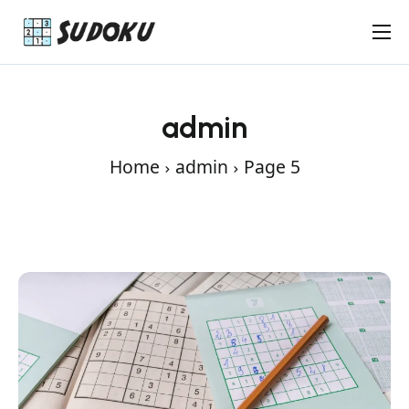
Keskivaikea Sudoku
Vaikea Sudoku
admin
Uutiset
Home
admin
Page 5
Pelaajat
Ota yhteyttä