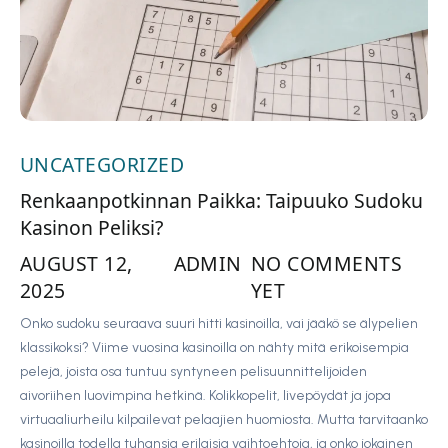
UNCATEGORIZED
Renkaanpotkinnan Paikka: Taipuuko Sudoku
Kasinon Peliksi?
AUGUST 12,
ADMIN
NO COMMENTS
2025
YET
Onko sudoku seuraava suuri hitti kasinoilla, vai jääkö se älypelien
klassikoksi? Viime vuosina kasinoilla on nähty mitä erikoisempia
pelejä, joista osa tuntuu syntyneen pelisuunnittelijoiden
aivoriihen luovimpina hetkinä. Kolikkopelit, livepöydät ja jopa
virtuaaliurheilu kilpailevat pelaajien huomiosta. Mutta tarvitaanko
kasinoilla todella tuhansia erilaisia vaihtoehtoja, ja onko jokainen