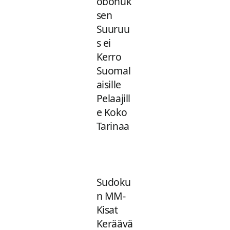
obonuk
sen
Suuruu
s ei
Kerro
Suomal
aisille
Pelaajill
e Koko
Tarinaa
Sudoku
n MM-
Kisat
Keräävä