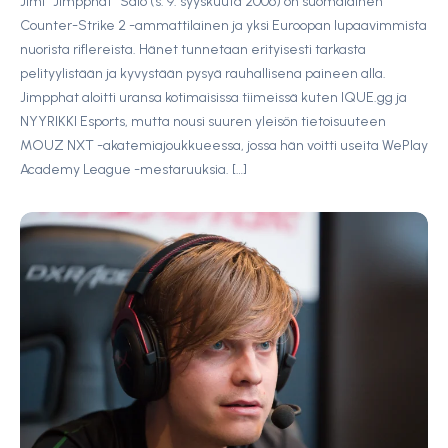
Jimi “Jimpphat” Salo (s. 9. syyskuuta 2006) on suomalainen
Counter-Strike 2 -ammattilainen ja yksi Euroopan lupaavimmista
nuorista riflereista. Hänet tunnetaan erityisesti tarkasta
pelityylistään ja kyvystään pysyä rauhallisena paineen alla.
Jimpphat aloitti uransa kotimaisissa tiimeissä kuten IQUE.gg ja
NYYRIKKI Esports, mutta nousi suuren yleisön tietoisuuteen
MOUZ NXT -akatemiajoukkueessa, jossa hän voitti useita WePlay
Academy League -mestaruuksia. […]