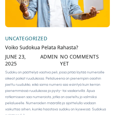
UNCATEGORIZED
Voiko Sudokua Pelata Rahasta?
JUNE 23,
ADMIN
NO COMMENTS
2025
YET
Sudoku on päättelyä vaativa peli, jossa pitää löytää numeroille
oikeat paikat ruudukossa. Pelialueena on pienempiin osioihin
jaettu ruudukko, eikä sama numero saa esiintyä kuin kerran
pienemmässä ruudukossa ja pysty- tai vaakarivillä. Apua
ratkomiseen saa numeroista, jotka on aseteltu jo valmiiksi
pelialueelle. Numeroiden määrällä ja sijoittelulla voidaan
vaikuttaa siihen, kuinka haastava sudoku on kyseessä. Sudokua