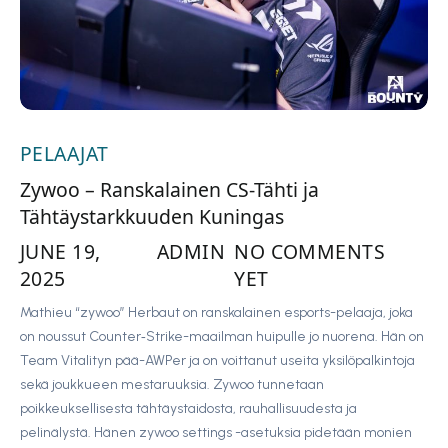
PELAAJAT
Zywoo – Ranskalainen CS-Tähti ja
Tähtäystarkkuuden Kuningas
JUNE 19,
ADMIN
NO COMMENTS
2025
YET
Mathieu “zywoo” Herbaut on ranskalainen esports-pelaaja, joka
on noussut Counter‑Strike-maailman huipulle jo nuorena. Hän on
Team Vitalityn pää-AWPer ja on voittanut useita yksilöpalkintoja
sekä joukkueen mestaruuksia. Zywoo tunnetaan
poikkeuksellisesta tähtäystaidosta, rauhallisuudesta ja
pelinälystä. Hänen zywoo settings -asetuksia pidetään monien