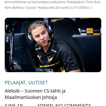
ammattilaisten ja harrastajien esikuvana. Pelaajadata Tieto Arvo
Nimi Mathieu “zywoo” Herbaut Ikä 24 vuotta (s. 9.11.2000) […]
PELAAJAT
,
UUTISET
Aleksib – Suomen CS-tähti ja
Maailmanluokan Johtaja
JUNE 19,
ADMIN
NO COMMENTS