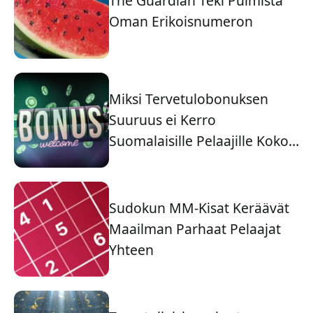
The Guardian Teki Pulmista
Oman Erikoisnumeron
Miksi Tervetulobonuksen
Suuruus ei Kerro
Suomalaisille Pelaajille Koko
Tarinaa
Sudokun MM-Kisat Keräävät
Maailman Parhaat Pelaajat
Yhteen