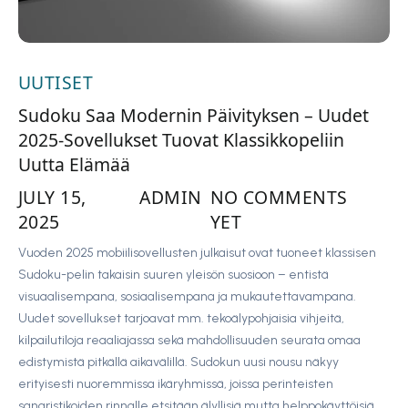
UUTISET
Sudoku Saa Modernin Päivityksen – Uudet
2025-Sovellukset Tuovat Klassikkopeliin
Uutta Elämää
JULY 15,
ADMIN
NO COMMENTS
2025
YET
Vuoden 2025 mobiilisovellusten julkaisut ovat tuoneet klassisen
Sudoku-pelin takaisin suuren yleisön suosioon – entistä
visuaalisempana, sosiaalisempana ja mukautettavampana.
Uudet sovellukset tarjoavat mm. tekoälypohjaisia vihjeitä,
kilpailutiloja reaaliajassa sekä mahdollisuuden seurata omaa
edistymistä pitkällä aikavälillä. Sudokun uusi nousu näkyy
erityisesti nuoremmissa ikäryhmissä, joissa perinteisten
sanaristikoiden rinnalle etsitään älyllisiä mutta helppokäyttöisiä