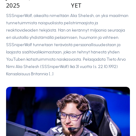
2025
YET
SSSniperWolf, oikealta nimeltään Alia Shelesh, on yksi maailman
tunnetuimmista naispuolisista pelistriimaajista ja
reaktiovideoiden tekijöistä. Hän on kerännyt miljoonia seuraajia
eri alustoilla yhdistämällä pelaamisen, huumorin ja viihteen.
SSSniperWolf tunnetaan terävästä persoonallisuudestaan ja
laajasta sisältövalikoimastaan, joka on tehnyt hänestä yhden
YouTuben katsotuimmista naiskasvoista. Pelaajadata Tieto Arvo
Nimi Alia Shelesh (SSSniperWolf) Ikä 31 vuotta (s. 22.10.1992)
Kansalaisuus Britannia […]