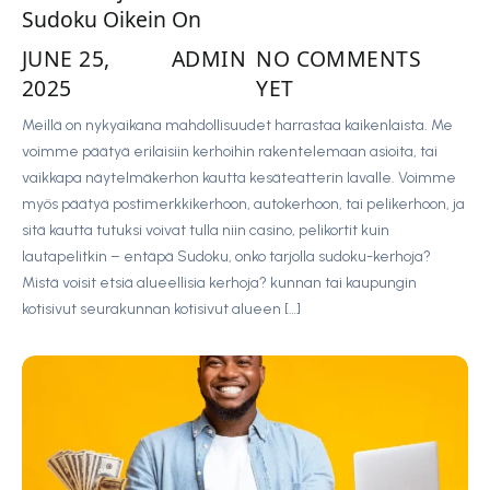
Sudoku Oikein On
JUNE 25,
ADMIN
NO COMMENTS
2025
YET
Meillä on nykyaikana mahdollisuudet harrastaa kaikenlaista. Me
voimme päätyä erilaisiin kerhoihin rakentelemaan asioita, tai
vaikkapa näytelmäkerhon kautta kesäteatterin lavalle. Voimme
myös päätyä postimerkkikerhoon, autokerhoon, tai pelikerhoon, ja
sitä kautta tutuksi voivat tulla niin casino, pelikortit kuin
lautapelitkin – entäpä Sudoku, onko tarjolla sudoku-kerhoja?
Mistä voisit etsiä alueellisia kerhoja? kunnan tai kaupungin
kotisivut seurakunnan kotisivut alueen […]