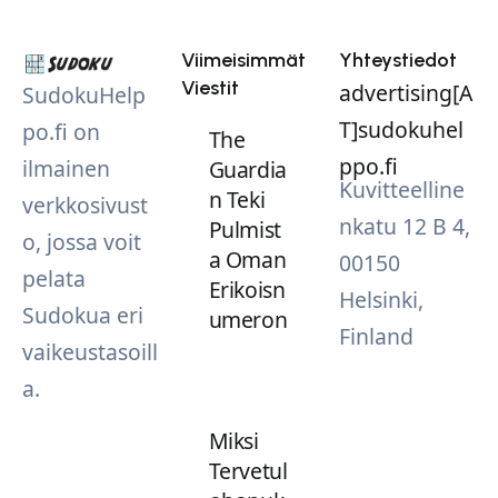
Viimeisimmät
Yhteystiedot
Viestit
advertising[A
SudokuHelp
T]sudokuhel
po.fi on
The
ppo.fi
ilmainen
Guardia
Kuvitteelline
n Teki
verkkosivust
nkatu 12 B 4,
Pulmist
o, jossa voit
a Oman
00150
pelata
Erikoisn
Helsinki,
Sudokua eri
umeron
Finland
vaikeustasoill
a.
Miksi
Tervetul