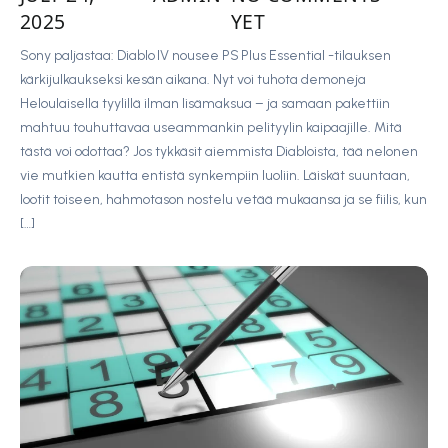
2025
YET
Sony paljastaa: Diablo IV nousee PS Plus Essential -tilauksen
kärkijulkaukseksi kesän aikana. Nyt voi tuhota demoneja
Heloulaisella tyylillä ilman lisämaksua – ja samaan pakettiin
mahtuu touhuttavaa useammankin pelityylin kaipaajille. Mitä
tästä voi odottaa? Jos tykkäsit aiemmista Diabloista, tää nelonen
vie mutkien kautta entistä synkempiin luoliin. Läiskät suuntaan,
lootit toiseen, hahmotason nostelu vetää mukaansa ja se fiilis, kun
[…]