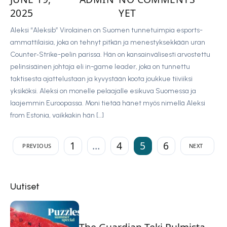
2025
YET
Aleksi “Aleksib” Virolainen on Suomen tunnetuimpia esports-
ammattilaisia, joka on tehnyt pitkän ja menestyksekkään uran
Counter‑Strike-pelin parissa. Hän on kansainvälisesti arvostettu
pelinsisäinen johtaja eli in-game leader, joka on tunnettu
taktisesta ajattelustaan ja kyvystään koota joukkue tiiviiksi
yksiköksi. Aleksi on monelle pelaajalle esikuva Suomessa ja
laajemmin Euroopassa. Moni tietää hänet myös nimellä Aleksi
from Estonia, vaikkakin hän […]
1
…
4
5
6
PREVIOUS
NEXT
Uutiset