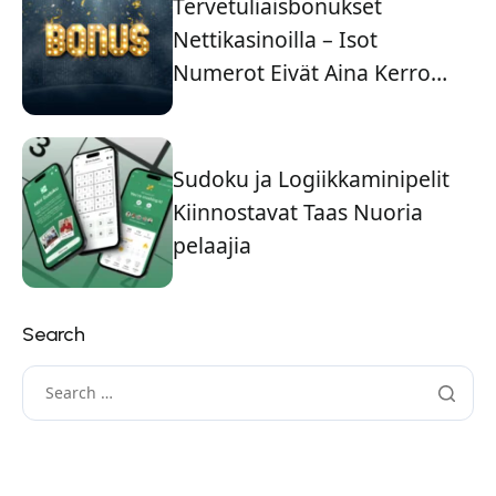
Tervetuliaisbonukset
Nettikasinoilla – Isot
Numerot Eivät Aina Kerro
Koko Totuutta
Sudoku ja Logiikkaminipelit
Kiinnostavat Taas Nuoria
pelaajia
Search